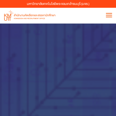
มหาวิทยาลัยเทคโนโลยีพระจอมเกล้าธนบุรี (มจธ.)