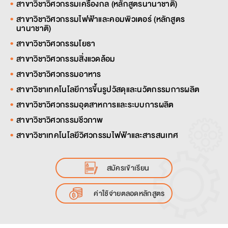
สาขาวิชาวิศวกรรมเครื่องกล (หลักสูตรนานาชาติ)
สาขาวิชาวิศวกรรมไฟฟ้าและคอมพิวเตอร์ (หลักสูตร
นานาชาติ)
สาขาวิชาวิศวกรรมโยธา
สาขาวิชาวิศวกรรมสิ่งแวดล้อม
สาขาวิชาวิศวกรรมอาหาร
สาขาวิชาเทคโนโลยีการขึ้นรูปวัสดุและนวัตกรรมการผลิต
สาขาวิชาวิศวกรรมอุตสาหการและระบบการผลิต
สาขาวิชาวิศวกรรมชีวภาพ
สาขาวิชาเทคโนโลยีวิศวกรรมไฟฟ้าและสารสนเทศ
สมัครเข้าเรียน
ค่าใช้จ่ายตลอดหลักสูตร