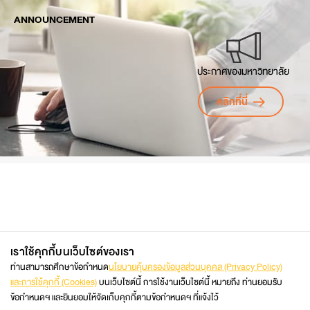
ANNOUNCEMENT
สาขาวิชาระบบพลังงานที่ยั่งยืน (หลักสูตรนานาชาติ)
ค่าใช้จ่ายตลอดหลักสูตร
สาขาวิชาสิ่งแวดล้อม การเปลี่ยนแปลงภูมิอากาศ และความ
ยั่งยืน (หลักสูตรนานาชาติ)
ประกาศของมหาวิทยาลัย
สมัครเข้าเรียน
คลิกที่นี่
ค่าใช้จ่ายตลอดหลักสูตร
เราใช้คุกกี้บนเว็บไซต์ของเรา
ท่านสามารถศึกษาข้อกำหนด
นโยบายคุ้มครองข้อมูลส่วนบุคคล (Privacy Policy)
และการใช้คุกกี้ (Cookies)
บนเว็บไซต์นี้ การใช้งานเว็บไซต์นี้ หมายถึง ท่านยอมรับ
ข้อกำหนดฯ และยินยอมให้จัดเก็บคุกกี้ตามข้อกำหนดฯ ที่แจ้งไว้