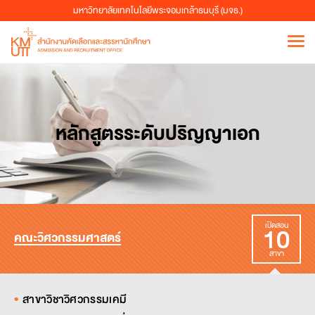
มหาวิทยาลัยเทคโนโลยีพระจอมเกล้าธนบุรี (มจธ.)
หลักสูตรระดับปริญญาเอก
10
เปิดสอน
คณะวิศวกรรมศาสตร์
สาขา
สาขาวิชาวิศวกรรมเคมี