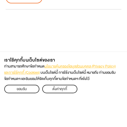
เราใช้คุกกี้บนเว็บไซต์ของเรา
ท่านสามารถศึกษาข้อกำหนด
นโยบายคุ้มครองข้อมูลส่วนบุคคล (Privacy Policy)
และการใช้คุกกี้ (Cookies)
บนเว็บไซต์นี้ การใช้งานเว็บไซต์นี้ หมายถึง ท่านยอมรับ
ข้อกำหนดฯ และยินยอมให้จัดเก็บคุกกี้ตามข้อกำหนดฯ ที่แจ้งไว้
02 470 8333
APPLY
ยอมรับ
ตั้งค่าคุกกี้
ติดต่อโดยตรง
เว็บไซต์มหาวิทยาลัย
@KMUTT2ADMISSION
@KMUTT