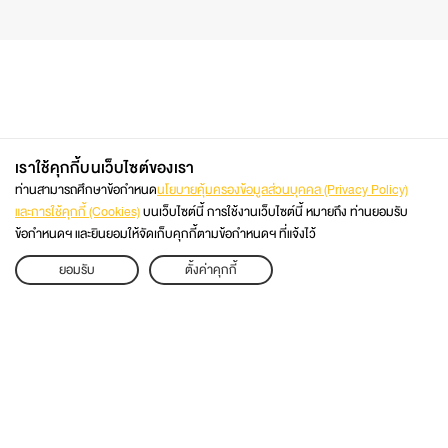
เราใช้คุกกี้บนเว็บไซต์ของเรา
ท่านสามารถศึกษาข้อกำหนด
นโยบายคุ้มครองข้อมูลส่วนบุคคล (Privacy Policy)
และการใช้คุกกี้ (Cookies)
บนเว็บไซต์นี้ การใช้งานเว็บไซต์นี้ หมายถึง ท่านยอมรับ
ข้อกำหนดฯ และยินยอมให้จัดเก็บคุกกี้ตามข้อกำหนดฯ ที่แจ้งไว้
02 470 8333
APPLY
ยอมรับ
ตั้งค่าคุกกี้
ติดต่อโดยตรง
เว็บไซต์มหาวิทยาลัย
@KMUTT2ADMISSION
@KMUTT
แผนผังเว็บไซต์