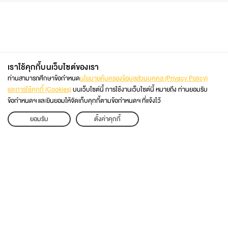
เราใช้คุกกี้บนเว็บไซต์ของเรา
ท่านสามารถศึกษาข้อกำหนด
นโยบายคุ้มครองข้อมูลส่วนบุคคล (Privacy Policy)
และการใช้คุกกี้ (Cookies)
บนเว็บไซต์นี้ การใช้งานเว็บไซต์นี้ หมายถึง ท่านยอมรับ
ข้อกำหนดฯ และยินยอมให้จัดเก็บคุกกี้ตามข้อกำหนดฯ ที่แจ้งไว้
02 470 8333
APPLY
ยอมรับ
ตั้งค่าคุกกี้
ติดต่อโดยตรง
เว็บไซต์มหาวิทยาลัย
@KMUTT2ADMISSION
@KMUTT
แผนผังเว็บไซต์