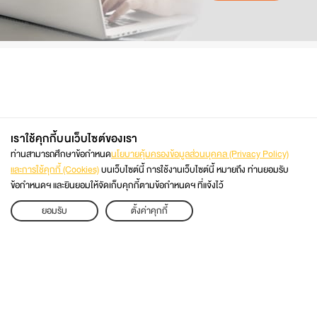
ค่าใช้จ่ายตลอดหลักสูตร
เราใช้คุกกี้บนเว็บไซต์ของเรา
ท่านสามารถศึกษาข้อกำหนด
นโยบายคุ้มครองข้อมูลส่วนบุคคล (Privacy Policy)
และการใช้คุกกี้ (Cookies)
บนเว็บไซต์นี้ การใช้งานเว็บไซต์นี้ หมายถึง ท่านยอมรับ
ข้อกำหนดฯ และยินยอมให้จัดเก็บคุกกี้ตามข้อกำหนดฯ ที่แจ้งไว้
02 470 8333
APPLY
ยอมรับ
ตั้งค่าคุกกี้
ติดต่อโดยตรง
เว็บไซต์มหาวิทยาลัย
@KMUTT2ADMISSION
@KMUTT
แผนผังเว็บไซต์