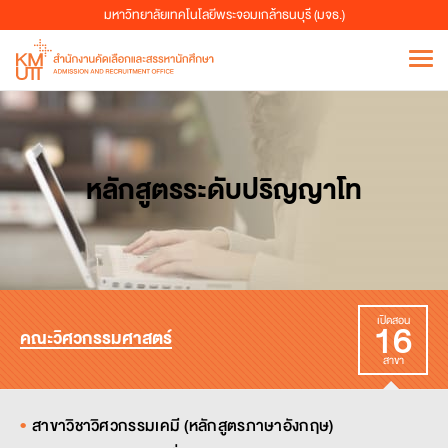
มหาวิทยาลัยเทคโนโลยีพระจอมเกล้าธนบุรี (มจธ.)
หลักสูตรระดับปริญญาโท
16
เปิดสอน
คณะวิศวกรรมศาสตร์
สาขา
สาขาวิชาวิศวกรรมเคมี (หลักสูตรภาษาอังกฤษ)