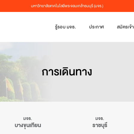
มหาวิทยาลัยเทคโนโลยีพระจอมเกล้าธนบุรี (มจธ.)
รู้รอบ มจธ.
ประกาศ
สมัครเข้
หลักสูตรระดับปริญญาเอก
หลักสูตรระดับปริญญาโท
หลักสูตรระดับปริญญาโท
ติดต่อสอบถาม
ค่าใช้จ่ายตลอดหลักสูตร
ค่าใช้จ่ายตลอดหลักสูตร
ค่าใช้จ่ายตลอดหลักสูตร
หลัก
หลัก
บุคล
แนะ
ตารา
สื่อ
บริการของเรา
การเดินทาง
นักศึกษารับโอน
การสมัคร
การสมัคร
การเดินทาง
ยี
ยี
ยี
Stud
และเทคโนโลยีมีเดีย
Test
การสมัคร
KMUT
แบบ
แบบ
แบบ
มจธ.
มจธ.
ม
งแวดล้อม
บางขุนเทียน
ราชบุรี
งแวดล้อม