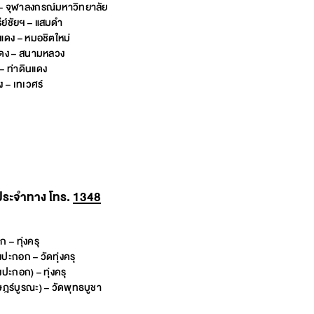
– จุฬาลงกรณ์มหาวิทยาลัย
ีย์ชัยฯ – แสมดำ
แดง – หมอชิตใหม่
แดง – สนามหลวง
 – ท่าดินแดง
 – เทเวศร์
ประจำทาง โทร.
1348
– ทุ่งครุ
ะกอก – วัดทุ่งครุ
ปะกอก) – ทุ่งครุ
ษฎร์บูรณะ) – วัดพุทธบูชา