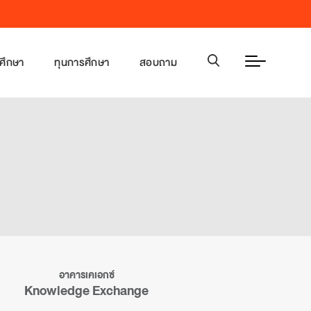
าศึกษา
ทุนการศึกษา
สอบถาม
สูตรระดับปริญญาเอก
สูตรระดับปริญญาเอก
ากร
นำมหาวิทยาลัย
งออนทัวร์
เผยแพร่ประชาสัมพันธ์
ent Life
imonials
T Facts and Figures
อาคารเคเอกซ์
Knowledge Exchange