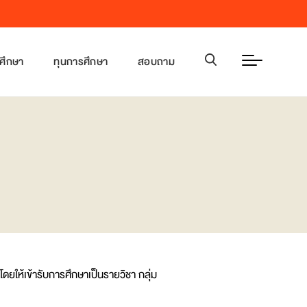
าศึกษา
ทุนการศึกษา
สอบถาม
สูตรระดับปริญญาเอก
สูตรระดับปริญญาเอก
ากร
นำมหาวิทยาลัย
งออนทัวร์
เผยแพร่ประชาสัมพันธ์
ent Life
imonials
T Facts and Figures
ยให้เข้ารับการศึกษาเป็นรายวิชา กลุ่ม