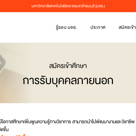
มหาวิทยาลัยเทคโนโลยีพระจอมเกล้าธนบุรี (มจธ.)
รู้รอบ มจธ.
ประกาศ
สมัครเข้
หลักสูตรระดับปริญญาเอก
หลักสูตรระดับปริญญาโท
หลักสูตรระดับปริญญาโท
ติดต่อสอบถาม
ค่าใช้จ่ายตลอดหลักสูตร
ค่าใช้จ่ายตลอดหลักสูตร
ค่าใช้จ่ายตลอดหลักสูตร
หลัก
หลัก
บุคล
แนะ
ตารา
สื่อ
บริการของเรา
การเดินทาง
นักศึกษารับโอน
การสมัคร
การสมัคร
สมัครเข้าศึกษา
ยี
ยี
ยี
Stud
การรับบุคคลภายนอก
และเทคโนโลยีมีเดีย
Test
การสมัคร
KMUT
แบบ
แบบ
แบบ
มีโอกาสศึกษาเพิ่มพูนความรู้ทางวิชาการ สามารถนำไปพัฒนางานและวิชาชีพ โด
ม
งแวดล้อม
ดขึ้น
งแวดล้อม